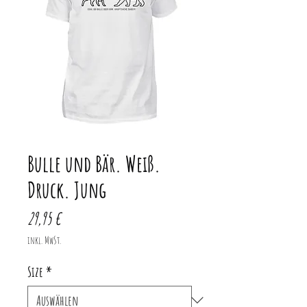
Bulle und Bär. Weiß.
Druck. Jung
Preis
29,95 €
inkl. MwSt.
Size
*