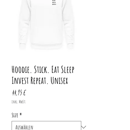
Hoodie. Stick. Eat Sleep
Invest Repeat. Unisex
Preis
44,95 €
inkl. MwSt.
Size
*