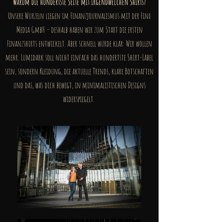
Warum die hundertste Seite mit irgendwelchen Shirts?
Unsere Wurzeln liegen im Finanzjournalismus mit der Finx
Media GmbH – deshalb haben wir zum Start die ersten
Finanzshirts entwickelt. Aber schnell wurde klar: Wir wollen
mehr. Lumidark soll nicht einfach das hundertste Shirt-Label
sein, sondern Kleidung, die aktuelle Trends, klare Botschaften
und das, was dich bewegt, in minimalistischen Designs
widerspiegelt.