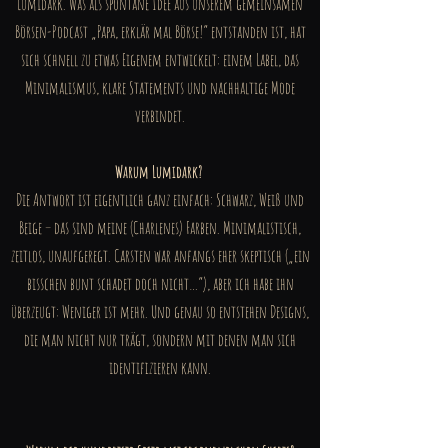
Lumidark. Was als spontane Idee aus unserem gemeinsamen
Börsen-Podcast „Papa, erklär mal Börse!“ entstanden ist, hat
sich schnell zu etwas Eigenem entwickelt: einem Label, das
Minimalismus, klare Statements und nachhaltige Mode
verbindet.
Warum Lumidark?
Die Antwort ist eigentlich ganz einfach: Schwarz, Weiß und
Beige – das sind meine (Charlenes) Farben. Minimalistisch,
zeitlos, unaufgeregt. Carsten war anfangs eher skeptisch („ein
bisschen bunt schadet doch nicht…“), aber ich habe ihn
überzeugt: Weniger ist mehr. Und genau so entstehen Designs,
die man nicht nur trägt, sondern mit denen man sich
identifizieren kann.