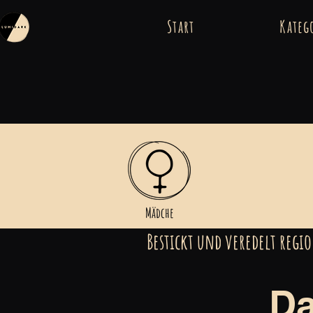
Start
Kateg
Mädche
Bestickt und veredelt reg
Da