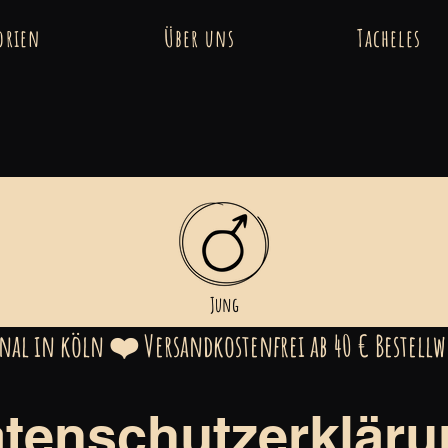
orien
Über uns
Tacheles
Jung
ional in köln ❤️ Versandkostenfrei ab 40 € Bestel
tenschutzerkläru