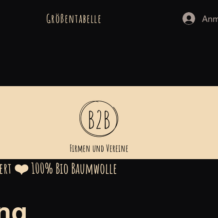
Größentabelle
Anm
Firmen und Vereine
lwert ❤️ 100% Bio Baumwolle
ng