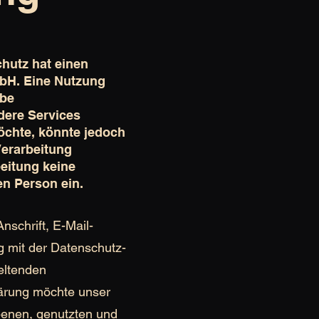
hutz hat einen
mbH. Eine Nutzung
abe
dere Services
öchte, könnte jedoch
Verarbeitung
eitung keine
en Person ein.
schrift, E-Mail-
g mit der Datenschutz-
eltenden
lärung möchte unser
benen, genutzten und