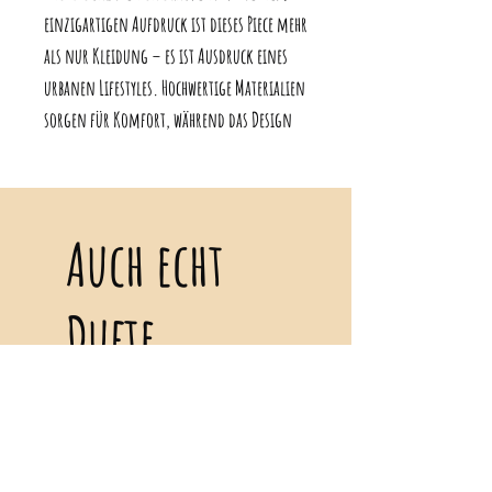
einzigartigen Aufdruck ist dieses Piece mehr
als nur Kleidung – es ist Ausdruck eines
urbanen Lifestyles. Hochwertige Materialien
sorgen für Komfort, während das Design
für Aufsehen sorgt. Zeige deinen Style und
deine Attitüde mit dem "Stocks on the
Rocks" und sei der Trendsetter, auf den alle
Auch echt
warten.
Dieses Organic Melangeshirt überzeugt mit
Dufte
seiner soften Qualität und bietet optimalen
Tragekomfort bei 100% Bio-Baumwolle.
Nicht nur gut für dich, sondern auch für
die Umwelt. Das Organic Shirt eignet sich
außerdem hervorragend als Geschenk für