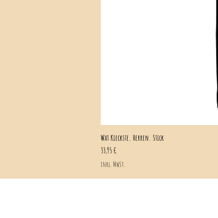
Wat Kieckste. Herren. Stick
Preis
33,95 €
inkl. MwSt.
info@lumidark.de