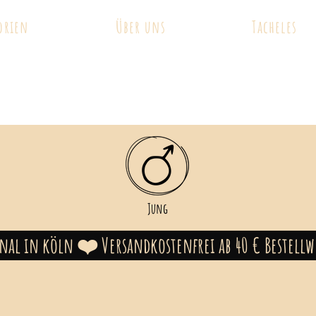
orien
Über uns
Tacheles
Jung
ional in köln ❤️ Versandkostenfrei ab 40 € Bestel