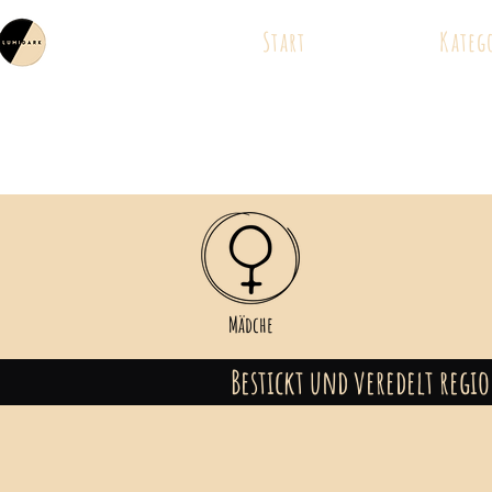
Start
Kateg
Mädche
Bestickt und veredelt reg