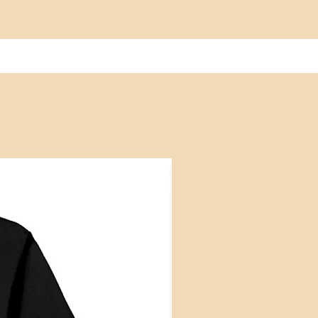
Die verwendete Baumwolle stammt aus 100%
biologischem Anbau.
Es wird keine Gentechnik verwendet, weniger
Wasser verbraucht und es kommen keine
Chemikalien wie Düngemittel oder Pestizide zum
Einsatz.
100% Bio-Baumwolle
Grammatur 180 g/m²
weiche und ebenmäßige Oberfläche
schmaler Kragen aus Rippstrick für eine
moderne Optik
Seitennähte für optimale Passform
ohne Hersteller-Label im Nacken
Größen S bis 3XL