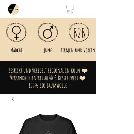
Mädche
Jung
Firmen und Vereine
Bestickt und veredelt regional in köln ❤️
Versandkostenfrei ab 40 € Bestellwert ❤️
100% Bio Baumwolle