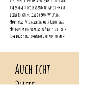
die Umwelt. Das Organic Shirt eignet sich 
außerdem hervorragend als Geschenk für 
deine Liebsten, egal ob zum Vatertag, 
Muttertag, Weihnachten oder Geburtstag. 
Mit diesem einzigartigen Shirt sticht dein 
Geschenk ganz besonders heraus. Damen 
Produktdetails:
Modisch mit der gewissen Portion an Urban
Auch echt
Fashion: Dieses 2-Tone Melange Shirt ist
ein Muss in jeder Garderobe. Es ist das
Fashion Essential schlecht hin und die
Dufte
spezielle Bio-Baumwolle sorgt für den
optimalen Tragekomfort.
Damen Organic Melange Shirt für mehr
Nachhaltigkeit